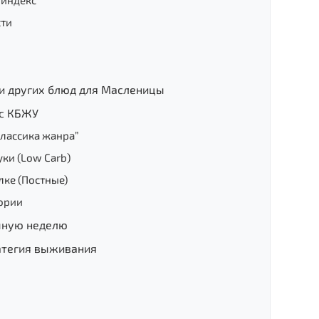
 индекс
сти
и других блюд для Масленицы
 с КБЖУ
Классика жанра”
ки (Low Carb)
лке (Постные)
ории
чную неделю
атегия выживания