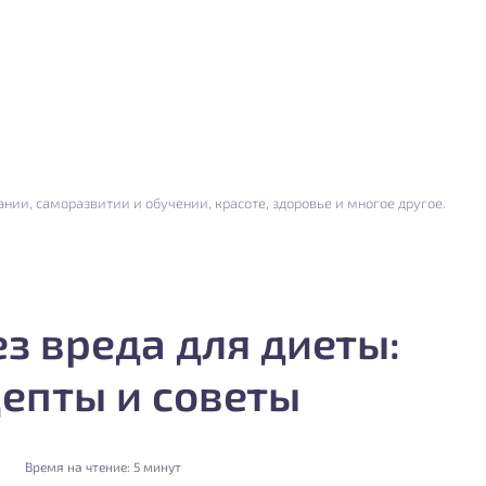
нии, саморазвитии и обучении, красоте, здоровье и многое другое.
з вреда для диеты:
епты и советы
Время на чтение:
5 минут