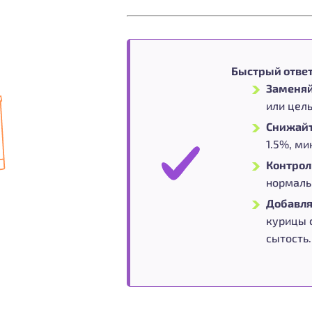
Быстрый ответ:
Заменяй
или цел
Снижайт
1.5%, м
Контрол
нормальн
Добавля
курицы 
сытость.