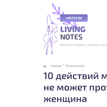
LNOTES.RU
LIVING
NOTES
Женский журнал о диетах и пита
Главная
Relationships
10 действий 
не может про
женщина