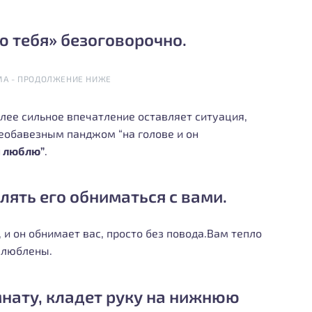
лю тебя» безоговорочно.
МА - ПРОДОЛЖЕНИЕ НИЖЕ
олее сильное впечатление оставляет ситуация,
необавезным панджом “на голове и он
я люблю”
.
лять его обниматься с вами.
 и он обнимает вас, просто без повода.Вам тепло
 влюблены.
омнату, кладет руку на нижнюю