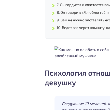
7. Он гордится и хвастается ва
8. Он говорит: «Я люблю тебя
9. Вам не нужно заставлять ег
10. Ведет вас через комнату, 
влюбленный мужчина
Психология отнош
девушку
Следующие 10 мелочей, 
течение многих столетий