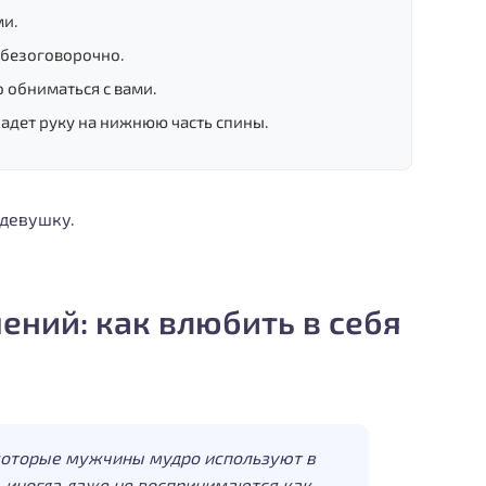
ми.
» безоговорочно.
о обниматься с вами.
кладет руку на нижнюю часть спины.
ений: как влюбить в себя
которые мужчины мудро используют в
, иногда даже не воспринимаются как