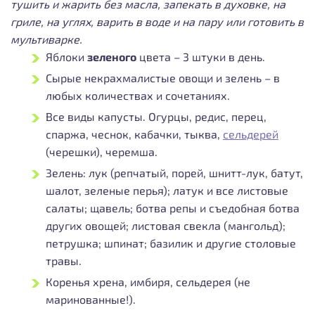
тушить и жарить без масла, запекать в духовке, на
гриле, на углях, варить в воде и на пару или готовить в
мультиварке.
Яблоки
зеленого
цвета – 3 штуки в день.
Сырые некрахмалистые овощи и зелень – в
любых количествах и сочетаниях.
Все виды капусты. Огурцы, редис, перец,
спаржа, чеснок, кабачки, тыква,
сельдерей
(черешки), черемша.
Зелень: лук (репчатый, порей, шнитт-лук, батут,
шалот, зеленые перья); латук и все листовые
салаты; щавель; ботва репы и съедобная ботва
других овощей; листовая свекла (мангольд);
петрушка; шпинат; базилик и другие столовые
травы.
Коренья хрена, имбиря, сельдерея (не
маринованные!).