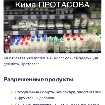
All right reserved lnotes.ru © кисломочная продукция
для диты Протасова.
Разрешенные продукты
Натуральные йогурты без сахара, загустителей
и фруктовых добавок.
Ряженка, простокваша, катык, варенец, кефир,