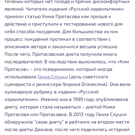
течении которых нет голода и прочих дискомфортных
явлений.
Читатели издания «Русский израильтянин»
приняли статью Кима Протасова как призыв к
действию и приступили к тестированию нового для
себя способа похудения. Для большинства из них
процесс похудения протекал в соответствии с
описанием автора и закончился весьма успешно.
После чего, Протасовская диета получила много
последователей.
В последствии выяснилось, что «Ким
Протасов» – это псевдонимом, который иногда
использовала
Ганна Слуцки
(дочь советского
сценариста и режиссера Генриха Оганесяна). Она вела
кулинарную рубрику в издании «Русский
израильтянин». Именно она в 1999 году опубликовала
диету, которая стала называться – диетой Кима
Протасова или Протасовка. В 2013 году Ганна Слуцки
обнаружила “свою диету” в рейтинге на втором месте
после диеты Дюкана, после чего поделилась историей