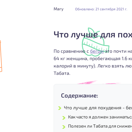
Mary
Обновлено: 21 сентября 2021 г.
Что лучше для пох
По сравнению с
бегом
это почти н
64 кг женщина, пробегающая 1.6 к
калорий в минуту). Легко взять л
Табата.
Содержание:
Что лучше для похудения - бе
Как часто я должен заниматьс
Полезен ли Табата для снижен