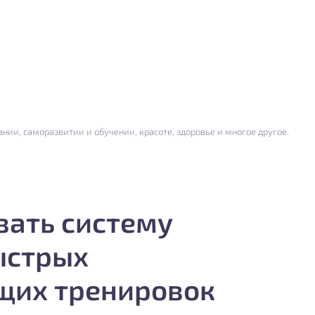
нии, саморазвитии и обучении, красоте, здоровье и многое другое.
вать систему
ыстрых
их тренировок