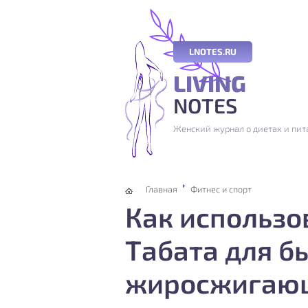
LNOTES.RU
LIVING
NOTES
Женский журнал о диетах и пита
Главная
Фитнес и спорт
Как использо
Табата для б
жиросжигающ