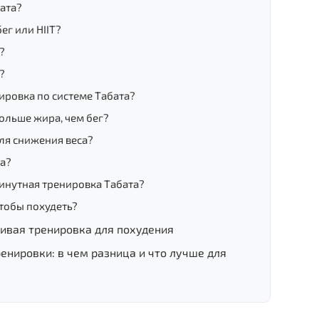
ата?
ег или HIIT?
?
?
ировка по системе Табата?
ольше жира, чем бег?
ля снижения веса?
та?
инутная тренировка Табата?
чтобы похудеть?
тивая тренировка для похудения
енировки: в чем разница и что лучше для