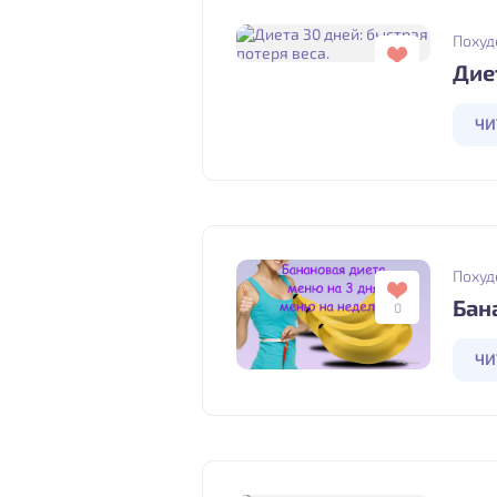
Похуд
Дие
0
ЧИ
Похуд
Бан
0
ЧИ