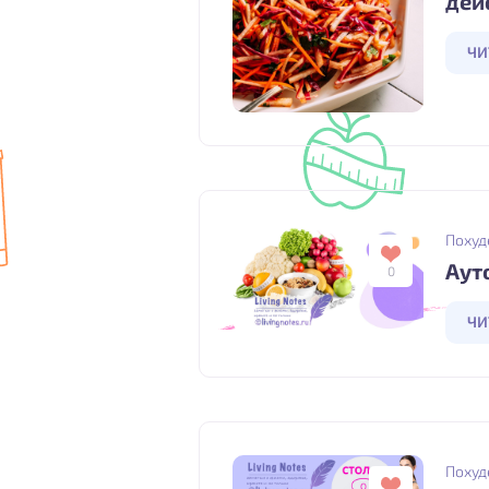
дей
ЧИ
Похуд
Аут
0
ЧИ
Похуд