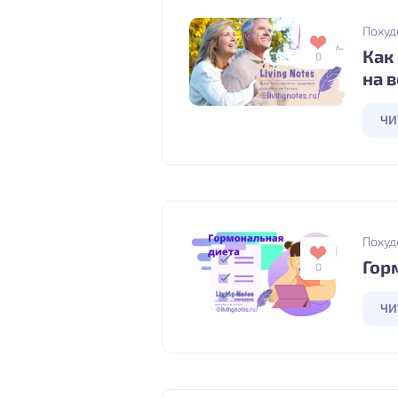
Похуд
Как
0
на 
ЧИ
Похуд
Гор
0
ЧИ