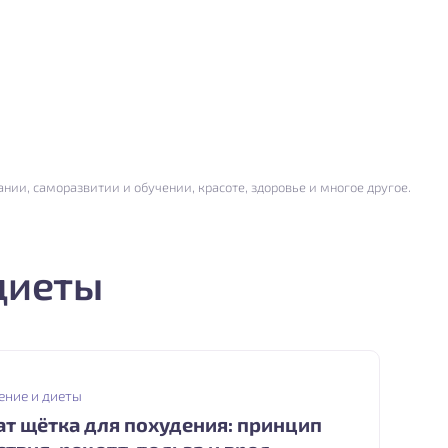
нии, саморазвитии и обучении, красоте, здоровье и многое другое.
диеты
ение и диеты
ат щётка для похудения: принцип