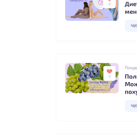
Дие
0
мен
ЧИ
Похуд
Пол
0
Мож
пох
ЧИ