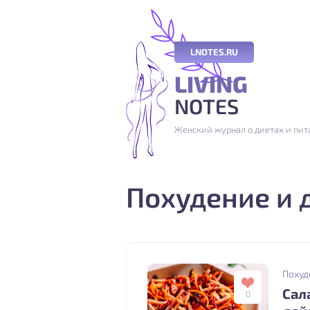
LNOTES.RU
LIVING
NOTES
Женский журнал о диетах и пита
Похудение и 
Похуд
Сал
0