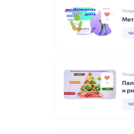
Похуд
Мет
0
ЧИ
Похуд
Пале
0
и ри
ЧИ